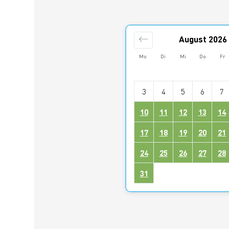
August
2026
Mo
Di
Mi
Do
Fr
3
4
5
6
7
10
11
12
13
14
17
18
19
20
21
24
25
26
27
28
31