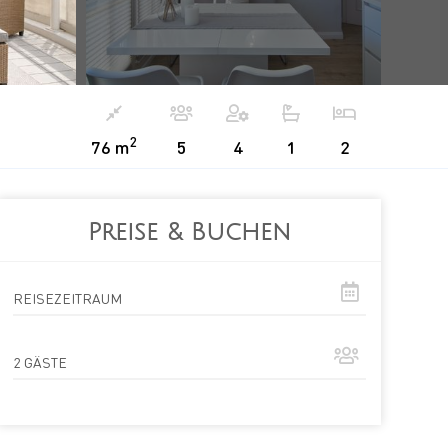
2
76 m
5
4
1
2
Preise & Buchen