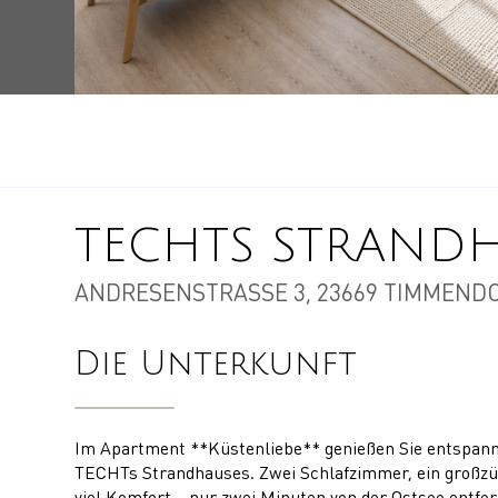
TECHTS STRANDH
ANDRESENSTRASSE 3, 23669 TIMMENDO
Die Unterkunft
Im Apartment **Küstenliebe** genießen Sie entspannt
TECHTs Strandhauses. Zwei Schlafzimmer, ein großzüg
viel Komfort – nur zwei Minuten von der Ostsee entfer