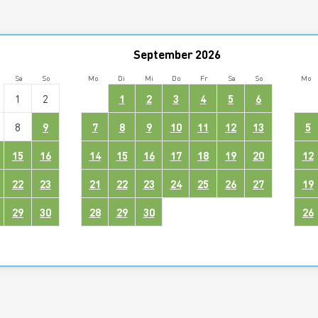
September
2026
Sa
So
Mo
Di
Mi
Do
Fr
Sa
So
Mo
1
2
1
2
3
4
5
6
8
9
7
8
9
10
11
12
13
5
15
16
14
15
16
17
18
19
20
12
22
23
21
22
23
24
25
26
27
19
29
30
28
29
30
26